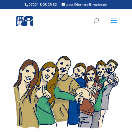
07221 8 03 25 32
post@lerntreff-meier.de